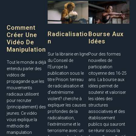
Comment
Radicalisatio
Bourse Aux
Créer Une
N
Idées
Vidéo De
Manipulation
Sur la librairie en ligne
Pour des formes
du Conseil de
nouvelles de
Tout le monde a déjà
l'Europe la
participation
entendu parler des
publication sous le
citoyenne des 16-25
vidéos de
titre Prison: terreau
ans La bourse aux
propagande que les
de radicalisation et
idées permet de
mouvements
d'extrémisme
soutenir et valoriser
radicaux utilisent
violent? cherche à
les idées des
pour recruter
expliquer les causes
structures
(principalement) des
profondes de la
associatives et des
jeunes. Ce vidéo
radicalisation,
établissement
vous explique la
l'extrémisme et le
publics qui sauront
méthode de
terrorisme avec un
se réunir sous la
manipulation