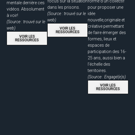
focus sur la situation
forme d'un collectif
mentale derrière ces
dans les prisons.
pour proposer une
vidéos. Absolument
(Source : trouvé sur le
idée
à voir!
web)
nouvelle,originale et
(Source : trouvé sur le
créative permettant
web)
VOIR LES
RESSOURCES
de faire émerger des
VOIR LES
formes, lieux et
RESSOURCES
espaces de
participation des 16-
25 ans, aussi bien a
l'échelle des
territoires.
(Source : Engagé(e)s)
VOIR LES
RESSOURCES